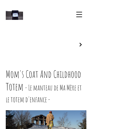
Mom's Coat And Childhood
Totem
- Le mantea
u de Ma Mère et
le totem d'enfance -