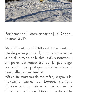
Performance |
Totem en carton |
Le Donon,
France | 2019
Mom's Coat and Childhood Totem est
un
rite de passage intuitif
, un interstice entre
la fin d'un cycle et le début d'un nouveau
,
un point de rencontre où le pas sage
rassemble ma pratique créative d'avant
avec celle de maintenant.
Vêtue du manteau de ma mère, je gravis la
montagne sacrée du Donon, traînant
derrière moi un totem en carton réalisé
dans mon enfance. Dans la lenteur de
l'ascension, je tente intérieurement de
laisser aller le passé et le futur afin de saisir
l'éternel présent.
Au sommet de la